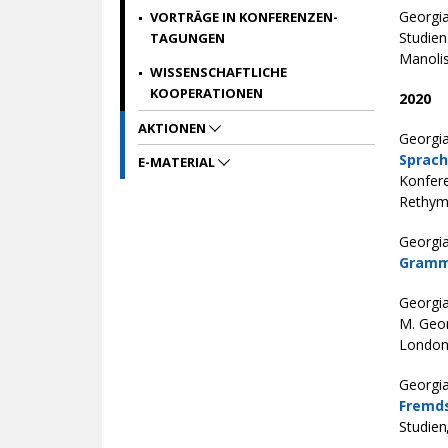
Georgia
VORTRÄGE IN KONFERENZEN-
Studien
TAGUNGEN
Manolis 
WISSENSCHAFTLICHE
KOOPERATIONEN
2020
AKTIONEN
Georgi
Sprach
E-MATERIAL
Konfer
Rethymn
Georgia
Gramma
Georgia
M. Geor
London:
Georg
Fremds
Studien,