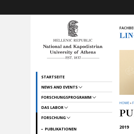
Skip to main navigation
Skip to main content
Skip to page footer
FACHBE
LI
STARTSEITE
NEWS AND EVENTS
FORSCHUNGSPROGRAMM
HOME
»
DAS LABOR
PU
FORSCHUNG
2019
PUBLIKATIONEN