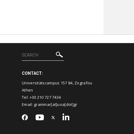
CONTACT:
Universitätscampus 157 84, Zografou
Athen
Tel: +30 210 727 7434
Email: grammar[at]uoa[dot]gr