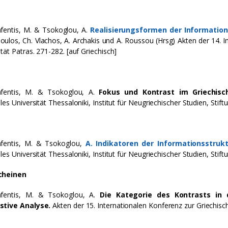
fentis, Μ. & Tsokoglou, Α.
Realisierungsformen der Information
ulos, Ch. Vlachos, A. Archakis und A. Roussou (Hrsg) Akten der 14. In
ität Patras. 271-282. [auf Griechisch]
afentis, M. & Tsokoglou, A.
Fokus und Kontrast im Griechisc
les Universität Thessaloniki, Institut für Neugriechischer Studien, Stiftu
afentis, M. & Tsokoglou,
A. Indikatoren der Informationsstruk
les Universität Thessaloniki, Institut für Neugriechischer Studien, Stiftu
cheinen
afentis, M. & Tsokoglou, A.
Die Kategorie des Kontrasts in 
stive Analyse.
Akten der 15. Internationalen Konferenz zur Griechische