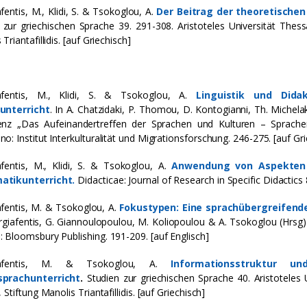
fentis, M., Klidi, S. & Tsokoglou, Α.
Der Beitrag der theoretischen
 zur griechischen Sprache 39. 291-308. Aristoteles Universität Thessal
Triantafillidis. [auf Griechisch]
afentis, Μ., Κlidi, S. & Tsokoglou, Α.
Linguistik und Did
unterricht
. In Α. Chatzidaki, P. Thomou, D. Kontogianni, Th. Michela
enz „Das Aufeinandertreffen der Sprachen und Kulturen – Sprachen
o: Institut Interkulturalität und Μigrationsforschung. 246-275. [auf Gri
fentis, M., Klidi, S. & Tsokoglou, A.
Anwendung von Aspekten 
tikunterricht.
Didacticae: Journal of Research in Specific Didactics 8
fentis, M. & Tsokoglou, A.
Fokustypen: Eine sprachübergreifende
giafentis, G. Giannoulopoulou, M. Koliopoulou & A. Tsokoglou (Hrsg)
 Bloomsbury Publishing. 191-209. [auf Englisch]
iafentis, Μ. & Tsokoglou, Α.
Informationsstruktur u
prachunterricht
.
Studien zur griechischen Sprache 40. Aristoteles U
 Stiftung Manolis Triantafillidis. [auf Griechisch]